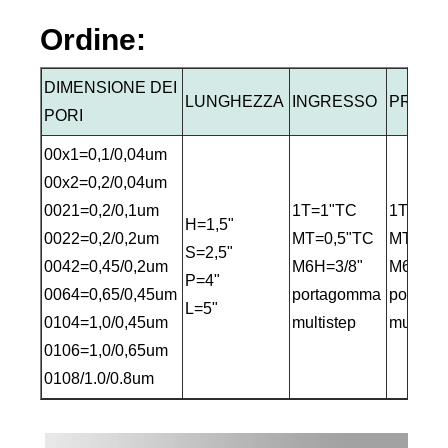
Ordine:
DIMENSIONE DEI
LUNGHEZZA
INGRESSO
PRESA
PORI
00x1=0,1/0,04um
00x2=0,2/0,04um
0021=0,2/0,1um
1T=1"TC
1T=1"T
H=1,5"
0022=0,2/0,2um
MT=0,5"TC
MT=0,5
S=2,5"
0042=0,45/0,2um
M6H=3/8"
M6H=3/
P=4"
0064=0,65/0,45um
portagomma
portag
L=5"
0104=1,0/0,45um
multistep
multiste
0106=1,0/0,65um
0108/1.0/0.8um